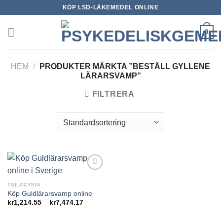
Skip
KÖP LSD-LÄKEMEDEL ONLINE
to
content
0
HEM
/
PRODUKTER MÄRKTA ”BESTÄLL GYLLENE
LÄRARSVAMP”
FILTRERA
Add to
wishlist
PSILOCYBIN
Köp Guldlärarsvamp online
Prisintervall:
kr
1,214.55
–
kr
7,474.17
kr1,214.55
till