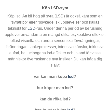
Köp LSD-syra
Köp lsd. Att bli hög på syra (LSD) är också känt som en
”syratripp” eller ”psykedelisk upplevelse” och kallas
tekniskt för
LSD
-rus. Under denna period av berusning
upplever användarna en mängd olika psykoaktiva effekter,
oftast visuella och andra sensoriska förvrängningar,
förändringar i tankeprocesser, intensiva känslor, inklusive
eufori, hallucinogena lsd-effekter och ibland för vissa
människor överraskande nya insikter. Du kan fråga dig
själv;
var kan man köpa
lsd
?
hur köper man lsd?
kan du röka lsd?