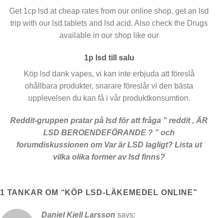
Get 1cp lsd at cheap rates from our online shop, get an lsd
trip with our lsd tablets and lsd acid. Also check the Drugs
available in our shop like our
1p lsd till salu
Köp lsd dank vapes, vi kan inte erbjuda att föreslå
ohållbara produkter, snarare föreslår vi den bästa
upplevelsen du kan få i vår produktkonsumtion.
Reddit-gruppen pratar på lsd för att fråga ” reddit , ÄR
LSD BEROENDEFÖRANDE ? ” och
forumdiskussionen om Var är LSD lagligt? Lista ut
vilka olika former av lsd finns?
1 TANKAR OM “
KÖP LSD-LÄKEMEDEL ONLINE
”
Daniel Kjell Larsson
says: