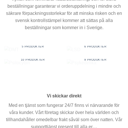
beställningar garanterar vi orderuppdelning i mindre och
säkrare förpackningsstorlekar för att minska risken och en
svensk kontrollstämpel kommer att sättas på alla
beställningar som kommer in i Sverige.
DMT
LSD
5 PRODUKTER
6 PRODUKTER
PSILOCYBIN
PSYKEDELIKA
10 PRODUKTER
9 PRODUKTER
Vi skickar direkt
Med en tjänst som fungerar 24/7 finns vi närvarande för
våra kunder. Vårt företag skickar över hela världen och
tillhandahåller omedelbar frakt såväl som över natten. Vår
supporttjänst present till alla er…