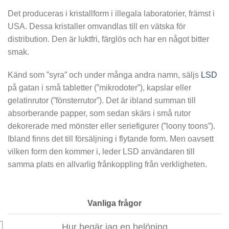
Det produceras i kristallform i illegala laboratorier, främst i
USA. Dessa kristaller omvandlas till en vätska för
distribution. Den är luktfri, färglös och har en något bitter
smak.
Känd som ”syra” och under många andra namn, säljs
LSD
på gatan i små tabletter (”mikrodoter”), kapslar eller
gelatinrutor (”fönsterrutor”). Det är ibland summan till
absorberande papper, som sedan skärs i små rutor
dekorerade med mönster eller seriefigurer (”loony toons”).
Ibland finns det till försäljning i flytande form. Men oavsett
vilken form den kommer i, leder LSD användaren till
samma plats en allvarlig frånkoppling från verkligheten.
Vanliga frågor
Hur begär jag en belöning