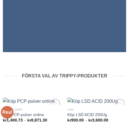
FÖRSTA VAL AV TRIPPY-PRODUKTER
PSILOCYBIN
LSD
Rea!
Add to
Add to
Köp PCP-pulver online
Köp LSD ACID 200Ug
wishlist
wishlist
Prisintervall:
Prisintervall
kr
1,400.73
–
kr
8,871.30
kr
900.00
–
kr
3,600.00
kr1,400.73
kr900.00
till
till