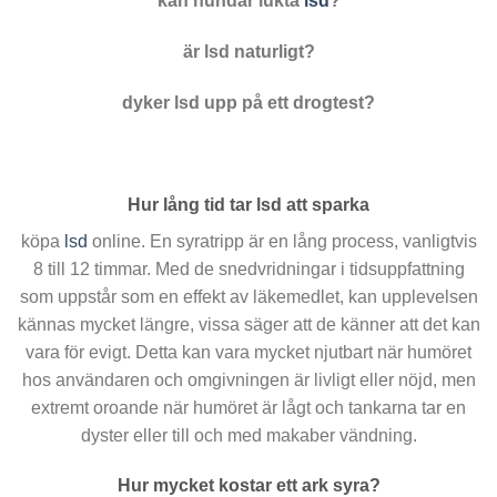
kan hundar lukta
lsd
?
är lsd naturligt?
dyker lsd upp på ett drogtest?
Hur lång tid tar lsd att sparka
köpa
lsd
online. En syratripp är en lång process, vanligtvis
8 till 12 timmar. Med de snedvridningar i tidsuppfattning
som uppstår som en effekt av läkemedlet, kan upplevelsen
kännas mycket längre, vissa säger att de känner att det kan
vara för evigt. Detta kan vara mycket njutbart när humöret
hos användaren och omgivningen är livligt eller nöjd, men
extremt oroande när humöret är lågt och tankarna tar en
dyster eller till och med makaber vändning.
Hur mycket kostar ett ark syra?