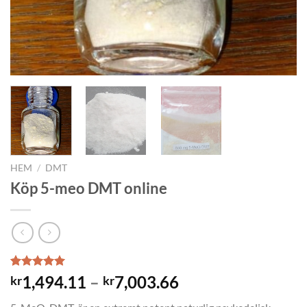
HEM
/
DMT
Köp 5-meo DMT online
Betygsatt
1
Prisintervall:
1,494.11
–
7,003.66
kr
kr
5.00
av 5
kr1,494.11
baserat på