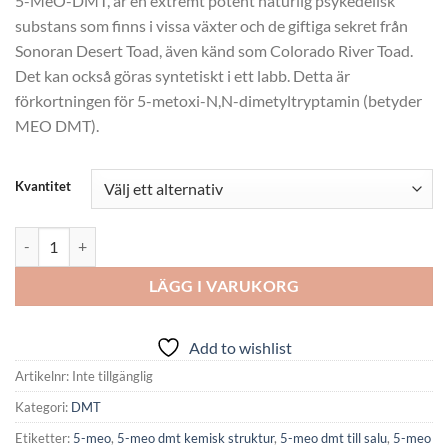
5-MeO-DMT, är en extremt potent naturlig psykedelisk
kundrecension
till
substans som finns i vissa växter och de giftiga sekret från
kr7,003.66
Sonoran Desert Toad, även känd som Colorado River Toad.
Det kan också göras syntetiskt i ett labb. Detta är
förkortningen för 5-metoxi-N,N-dimetyltryptamin (betyder
MEO DMT).
Kvantitet
Köp 5-meo DMT online mängd
LÄGG I VARUKORG
Add to wishlist
Artikelnr:
Inte tillgänglig
Kategori:
DMT
Etiketter:
5-meo
,
5-meo dmt kemisk struktur
,
5-meo dmt till salu
,
5-meo