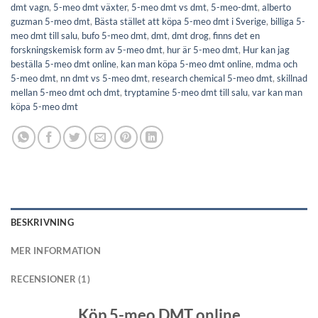
dmt vagn
,
5-meo dmt växter
,
5-meo dmt vs dmt
,
5-meo-dmt
,
alberto
guzman 5-meo dmt
,
Bästa stället att köpa 5-meo dmt i Sverige
,
billiga 5-
meo dmt till salu
,
bufo 5-meo dmt
,
dmt
,
dmt drog
,
finns det en
forskningskemisk form av 5-meo dmt
,
hur är 5-meo dmt
,
Hur kan jag
beställa 5-meo dmt online
,
kan man köpa 5-meo dmt online
,
mdma och
5-meo dmt
,
nn dmt vs 5-meo dmt
,
research chemical 5-meo dmt
,
skillnad
mellan 5-meo dmt och dmt
,
tryptamine 5-meo dmt till salu
,
var kan man
köpa 5-meo dmt
BESKRIVNING
MER INFORMATION
RECENSIONER (1)
Köp 5-meo DMT online