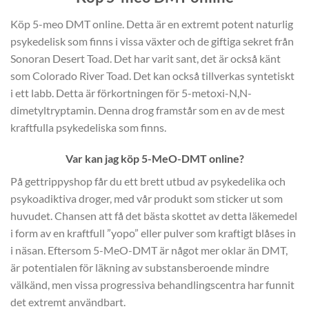
Köp 5-meo DMT online. Detta är en extremt potent naturlig
psykedelisk som finns i vissa växter och de giftiga sekret från
Sonoran Desert Toad. Det har varit sant, det är också känt
som Colorado River Toad. Det kan också tillverkas syntetiskt
i ett labb. Detta är förkortningen för 5-metoxi-N,N-
dimetyltryptamin. Denna drog framstår som en av de mest
kraftfulla psykedeliska som finns.
Var kan jag köp 5-MeO-DMT online?
På gettrippyshop får du ett brett utbud av psykedelika och
psykoadiktiva droger, med vår produkt som sticker ut som
huvudet. Chansen att få det bästa skottet av detta läkemedel
i form av en kraftfull ”yopo” eller pulver som kraftigt blåses in
i näsan. Eftersom 5-MeO-DMT är något mer oklar än DMT,
är potentialen för läkning av substansberoende mindre
välkänd, men vissa progressiva behandlingscentra har funnit
det extremt användbart.