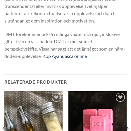
transcendental eller mystisk upplevelse. Det hjälper
patienter att rekontextualisera sin upplevelse och kan i
slutändan ge dem inspiration och motivation.
DMT förekommer också i många växter och djur, inklusive
giftet från en viss padda. DMT är mer som ett
perspektivskifte. Vissa har sagt att det är något som en nära-
döden-upplevelse.
Köp Ayahuasca online
RELATERADE PRODUKTER
Add to
Add to
wishlist
wishlist
vall:
41
63