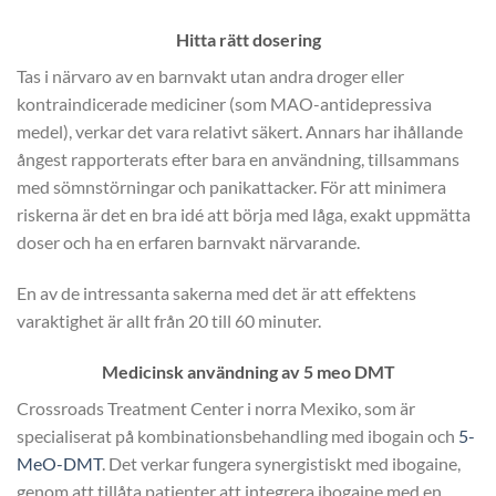
Hitta rätt dosering
Tas i närvaro av en barnvakt utan andra droger eller
kontraindicerade mediciner (som MAO-antidepressiva
medel), verkar det vara relativt säkert. Annars har ihållande
ångest rapporterats efter bara en användning, tillsammans
med sömnstörningar och panikattacker. För att minimera
riskerna är det en bra idé att börja med låga, exakt uppmätta
doser och ha en erfaren barnvakt närvarande.
En av de intressanta sakerna med det är att effektens
varaktighet är allt från 20 till 60 minuter.
Medicinsk användning av 5 meo DMT
Crossroads Treatment Center i norra Mexiko, som är
specialiserat på kombinationsbehandling med ibogain och
5-
MeO-DMT
. Det verkar fungera synergistiskt med ibogaine,
genom att tillåta patienter att integrera ibogaine med en