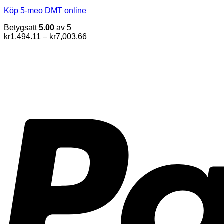
Köp 5-meo DMT online
Betygsatt
5.00
av 5
Prisintervall:
kr
1,494.11
–
kr
7,003.66
kr1,494.11
till
kr7,003.66