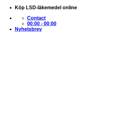
Skip
Köp LSD-läkemedel online
to
Contact
content
00:00 - 00:00
Nyhetsbrev