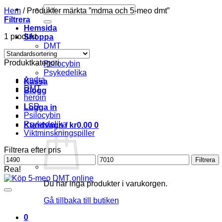
Söka
Hem
/
Produkter märkta ”mdma och 5-meo dmt”
efter
Filtrera
Hemsida
1 produkt
Shoppa
DMT
LSD
Produktkategori
Psilocybin
Psykedelika
Andra
Kassa
DMT
Blogg
heroin
LSD
Logga in
Psilocybin
Psykedelika
Kundvagn /
kr
0.00
0
Viktminskningspiller
Filtrera efter pris
Pris
Pris
Filtrera
från
till
Rea!
Du har inga produkter i varukorgen.
Gå tillbaka till butiken
0