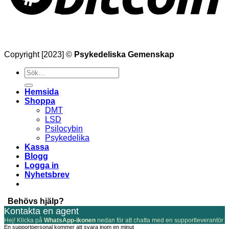
Copyright [2023] ©
Psykedeliska Gemenskap
Söka
efter
Hemsida
Shoppa
DMT
LSD
Psilocybin
Psykedelika
Kassa
Blogg
Logga in
Nyhetsbrev
Behövs hjälp?
Kontakta en agent
Hej! Klicka på
WhatsApp-ikonen
nedan för att chatta med en supportleverantör
En supportpersonal kommer att svara inom en minut