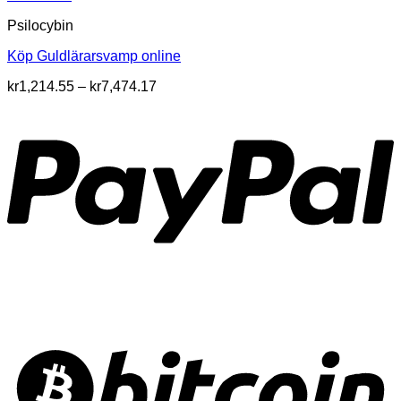
Psilocybin
Köp Guldlärarsvamp online
Prisintervall:
kr
1,214.55
–
kr
7,474.17
kr1,214.55
till
kr7,474.17