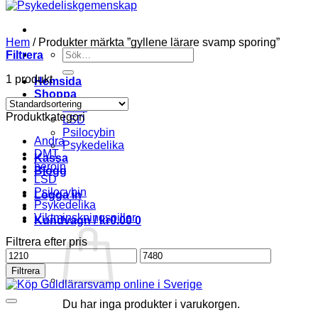
Hem
/
Produkter märkta ”gyllene lärare svamp sporing”
Söka
Filtrera
efter
1 produkt
Hemsida
Shoppa
DMT
Produktkategori
LSD
Psilocybin
Andra
Psykedelika
DMT
Kassa
heroin
Blogg
LSD
Psilocybin
Logga in
Psykedelika
Viktminskningspiller
Kundvagn /
kr
0.00
0
Filtrera efter pris
Pris
Pris
från
till
Filtrera
Du har inga produkter i varukorgen.