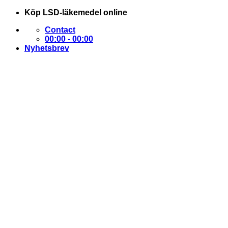
Skip
Köp LSD-läkemedel online
to
Contact
content
00:00 - 00:00
Nyhetsbrev