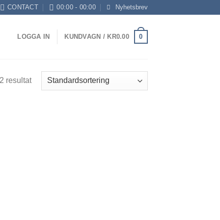
CONTACT
00:00 - 00:00
Nyhetsbrev
0
LOGGA IN
KUNDVAGN /
KR
0.00
2 resultat
 to
list
vall:
.41
0.25