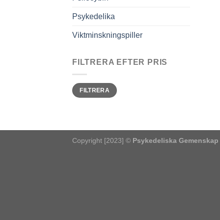
Psykedelika
Viktminskningspiller
FILTRERA EFTER PRIS
Pris
Pris
FILTRERA
från
till
Copyright [2023] ©
Psykedeliska Gemenskap