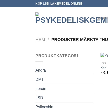
Skip
KÖP LSD-LÄKEMEDEL ONLINE
to
content
HEMS
HEM
/
PRODUKTER MÄRKTA ”HU
PRODUKTKATEGORI
LSD
Köp 
Andra
kr
2,
DMT
heroin
LSD
Psilocybin