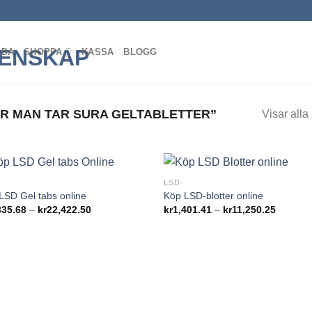
IDA
SHOPPA
KASSA
BLOGG
R MAN TAR SURA GELTABLETTER”
Visar alla 
LSD
Add to
Add
LSD Gel tabs online
Köp LSD-blotter online
wishlist
wish
Prisintervall:
Prisinter
335.68
–
kr
22,422.50
kr
1,401.41
–
kr
11,250.25
kr2,335.68
kr1,401
till
till
kr22,422.50
kr11,25