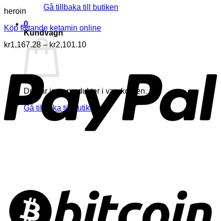
Gå tillbaka till butiken
heroin
0
Köp flytande ketamin online
Kundvagn
Prisintervall:
kr
1,167.28
–
kr
2,101.10
kr1,167.28
till
kr2,101.10
Du har inga produkter i varukorgen.
Gå tillbaka till butiken