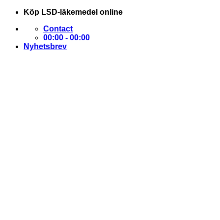
Skip
Köp LSD-läkemedel online
to
Contact
content
00:00 - 00:00
Nyhetsbrev