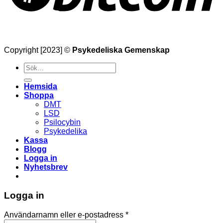
Copyright [2023] ©
Psykedeliska Gemenskap
Söka
efter
Hemsida
Shoppa
DMT
LSD
Psilocybin
Psykedelika
Kassa
Blogg
Logga in
Nyhetsbrev
Logga in
Obligatoriskt
Användarnamn eller e-postadress
*