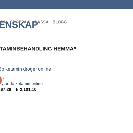
IDA
SHOPPA
KASSA
BLOGG
TAMINBEHANDLING HEMMA”
IN
!
Add to
flytande ketamin online
wishlist
Prisintervall:
167.28
–
kr
2,101.10
kr1,167.28
till
kr2,101.10