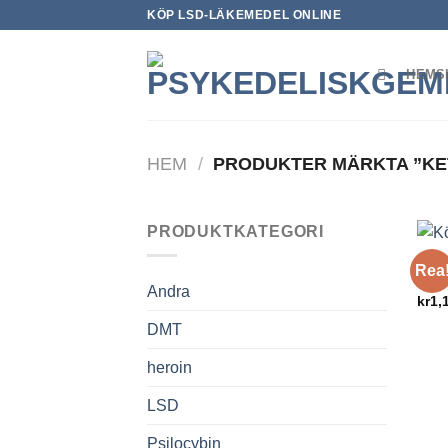
Skip
KÖP LSD-LÄKEMEDEL ONLINE
to
content
HEMS
HEM
/
PRODUKTER MÄRKTA ”KE
PRODUKTKATEGORI
HERO
Rea
Köp 
Andra
kr
1,
DMT
heroin
LSD
Psilocybin