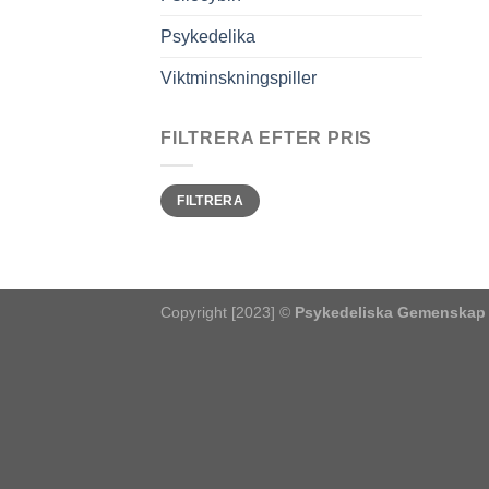
Psykedelika
Viktminskningspiller
FILTRERA EFTER PRIS
Pris
Pris
FILTRERA
från
till
Copyright [2023] ©
Psykedeliska Gemenskap