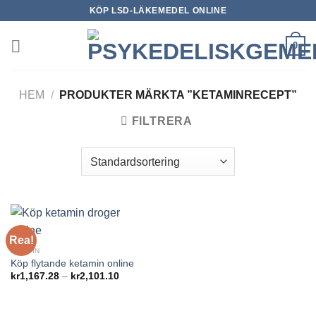
Skip
KÖP LSD-LÄKEMEDEL ONLINE
to
content
0
HEM
/
PRODUKTER MÄRKTA ”KETAMINRECEPT”
FILTRERA
Rea!
HEROIN
Köp flytande ketamin online
Prisintervall:
kr
1,167.28
–
kr
2,101.10
kr1,167.28
till
kr2,101.10