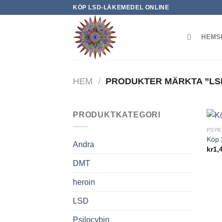
Skip
KÖP LSD-LÄKEMEDEL ONLINE
to
content
HEMS
HEM
/
PRODUKTER MÄRKTA ”LS
PRODUKTKATEGORI
PSYK
Köp 
Andra
kr
1,
DMT
heroin
LSD
Psilocybin