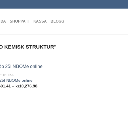
IDA
SHOPPA
KASSA
BLOGG
D KEMISK STRUKTUR”
EDELIKA
Add to
25I NBOMe online
wishlist
Prisintervall:
401.41
–
kr
10,276.98
kr1,401.41
till
kr10,276.98