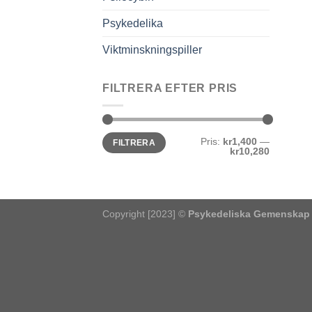
Psykedelika
Viktminskningspiller
FILTRERA EFTER PRIS
Pris
Pris
Pris:
kr1,400
—
FILTRERA
från
till
kr10,280
Copyright [2023] ©
Psykedeliska Gemenskap