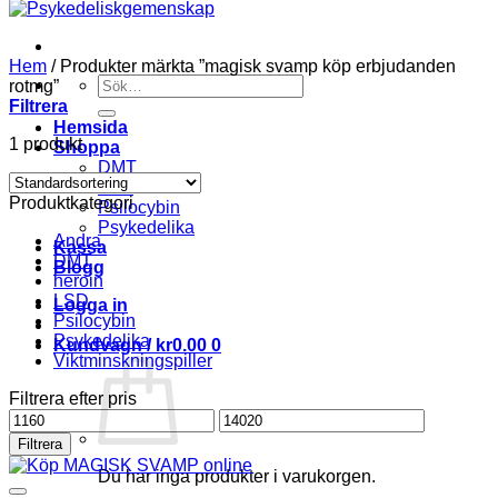
Hem
/
Produkter märkta ”magisk svamp köp erbjudanden
Söka
rotmg”
efter
Filtrera
Hemsida
1 produkt
Shoppa
DMT
LSD
Produktkategori
Psilocybin
Psykedelika
Andra
Kassa
DMT
Blogg
heroin
LSD
Logga in
Psilocybin
Psykedelika
Kundvagn /
kr
0.00
0
Viktminskningspiller
Filtrera efter pris
Pris
Pris
från
till
Filtrera
Du har inga produkter i varukorgen.