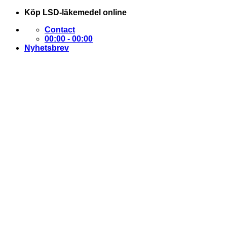
Skip
Köp LSD-läkemedel online
to
Contact
content
00:00 - 00:00
Nyhetsbrev