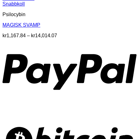
Snabbkoll
Psilocybin
MAGISK SVAMP
Prisintervall:
kr
1,167.84
–
kr
14,014.07
kr1,167.84
till
kr14,014.07