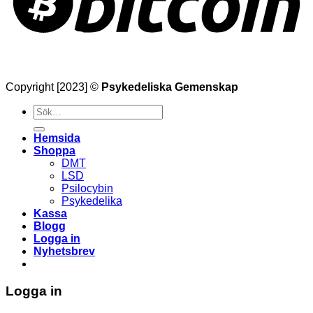
Copyright [2023] ©
Psykedeliska Gemenskap
Söka
efter
Hemsida
Shoppa
DMT
LSD
Psilocybin
Psykedelika
Kassa
Blogg
Logga in
Nyhetsbrev
Logga in