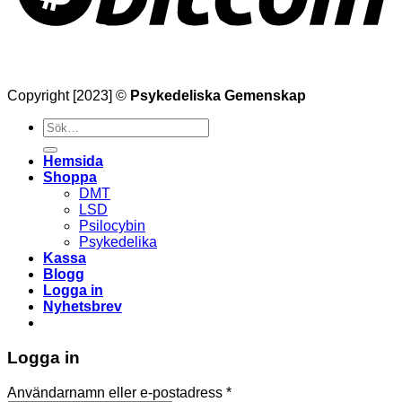
Copyright [2023] ©
Psykedeliska Gemenskap
Söka
efter
Hemsida
Shoppa
DMT
LSD
Psilocybin
Psykedelika
Kassa
Blogg
Logga in
Nyhetsbrev
Logga in
Obligatoriskt
Användarnamn eller e-postadress
*