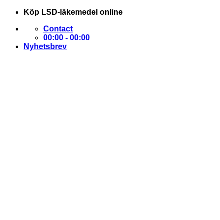
Skip
Köp LSD-läkemedel online
to
Contact
content
00:00 - 00:00
Nyhetsbrev