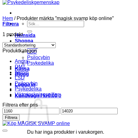
Hem
/
Produkter märkta ”magisk svamp köp online”
Söka
Filtrera
efter
1 produkt
Hemsida
Shoppa
DMT
Produktkategori
LSD
Psilocybin
Andra
Psykedelika
DMT
Kassa
heroin
Blogg
LSD
Psilocybin
Logga in
Psykedelika
Viktminskningspiller
Kundvagn /
kr
0.00
0
Filtrera efter pris
Pris
Pris
från
till
Filtrera
Du har inga produkter i varukorgen.