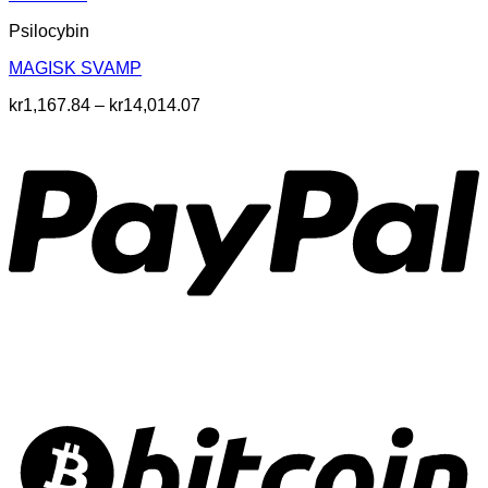
Psilocybin
MAGISK SVAMP
Prisintervall:
kr
1,167.84
–
kr
14,014.07
kr1,167.84
till
kr14,014.07