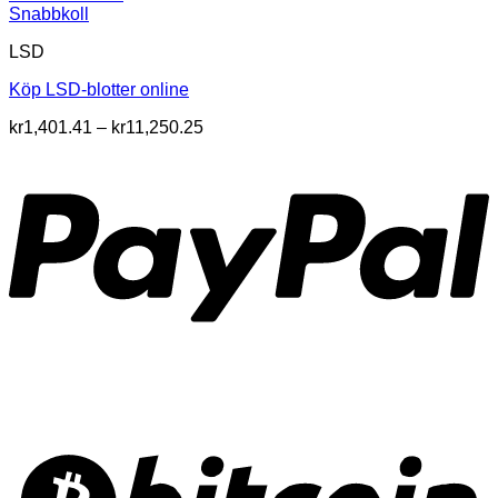
Snabbkoll
LSD
Köp LSD-blotter online
Prisintervall:
kr
1,401.41
–
kr
11,250.25
kr1,401.41
till
kr11,250.25