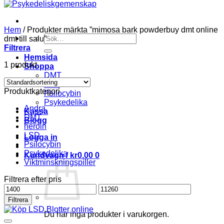
Hem
/
Produkter märkta ”mimosa bark powderbuy dmt online
Söka
dmt till salu”
efter
Filtrera
Hemsida
1 produkt
Shoppa
DMT
LSD
Produktkategori
Psilocybin
Psykedelika
Andra
Kassa
DMT
Blogg
heroin
LSD
Logga in
Psilocybin
Psykedelika
Kundvagn /
kr
0.00
0
Viktminskningspiller
Filtrera efter pris
Pris
Pris
från
till
Filtrera
Du har inga produkter i varukorgen.