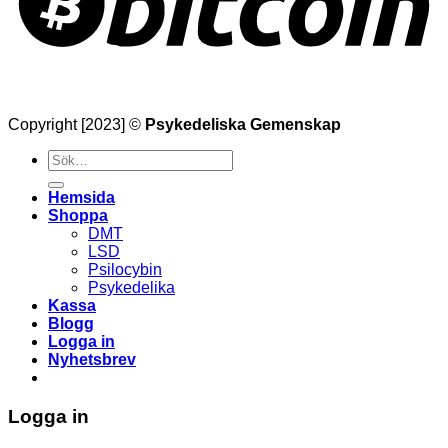
Copyright [2023] ©
Psykedeliska Gemenskap
Söka
efter
Hemsida
Shoppa
DMT
LSD
Psilocybin
Psykedelika
Kassa
Blogg
Logga in
Nyhetsbrev
Logga in