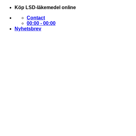
Skip
Köp LSD-läkemedel online
to
Contact
content
00:00 - 00:00
Nyhetsbrev