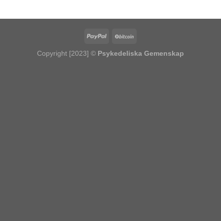
kr5,605.63
Copyright [2023] ©
Psykedeliska Gemenskap