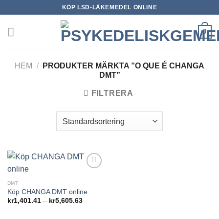
Skip
KÖP LSD-LÄKEMEDEL ONLINE
to
content
0
HEM
/
PRODUKTER MÄRKTA ”O QUE É CHANGA
DMT”
FILTRERA
Add to
wishlist
DMT
Köp CHANGA DMT online
Prisintervall:
kr
1,401.41
–
kr
5,605.63
kr1,401.41
till