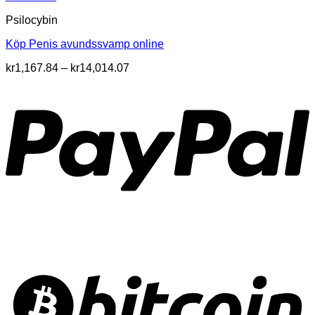
Psilocybin
Köp Penis avundssvamp online
Prisintervall:
kr
1,167.84
–
kr
14,014.07
kr1,167.84
till
kr14,014.07