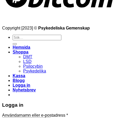
Copyright [2023] ©
Psykedeliska Gemenskap
Söka
efter
Hemsida
Shoppa
DMT
LSD
Psilocybin
Psykedelika
Kassa
Blogg
Logga in
Nyhetsbrev
Logga in
Obligatoriskt
Användarnamn eller e-postadress
*