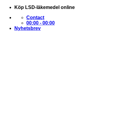
Skip
Köp LSD-läkemedel online
to
Contact
content
00:00 - 00:00
Nyhetsbrev