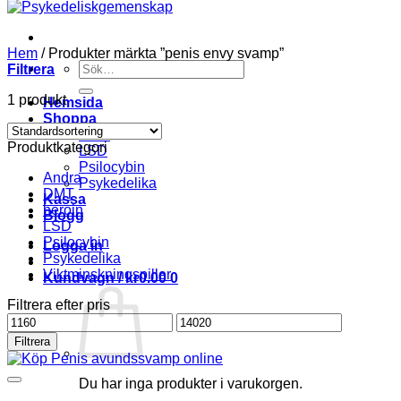
Hem
/
Produkter märkta ”penis envy svamp”
Söka
Filtrera
efter
1 produkt
Hemsida
Shoppa
DMT
Produktkategori
LSD
Psilocybin
Andra
Psykedelika
DMT
Kassa
heroin
Blogg
LSD
Psilocybin
Logga in
Psykedelika
Viktminskningspiller
Kundvagn /
kr
0.00
0
Filtrera efter pris
Pris
Pris
från
till
Filtrera
Du har inga produkter i varukorgen.