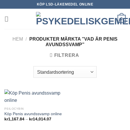
Skip
KÖP LSD-LÄKEMEDEL ONLINE
to
content
0
HEM
/
PRODUKTER MÄRKTA ”VAD ÄR PENIS
AVUNDSSVAMP”
FILTRERA
PSILOCYBIN
Köp Penis avundssvamp online
Prisintervall:
kr
1,167.84
–
kr
14,014.07
kr1,167.84
till