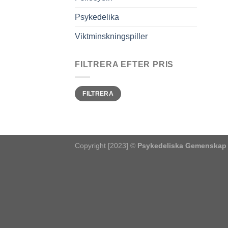
Psykedelika
Viktminskningspiller
FILTRERA EFTER PRIS
Pris
Pris
FILTRERA
från
till
Copyright [2023] ©
Psykedeliska Gemenskap