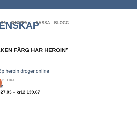
IDA
SHOPPA
KASSA
BLOGG
KEN FÄRG HAR HEROIN”
EDELIKA
!
Add to
in
wishlist
Prisintervall:
027.03
–
kr
12,139.67
kr1,027.03
till
kr12,139.67