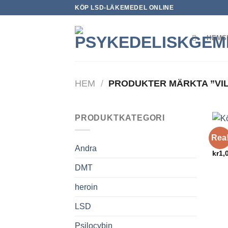
Skip
KÖP LSD-LÄKEMEDEL ONLINE
to
content
HEMS
HEM
/
PRODUKTER MÄRKTA ”VIL
PRODUKTKATEGORI
PSYK
Rea
Hero
Andra
kr
1,
DMT
heroin
LSD
Psilocybin